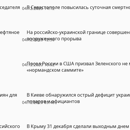
седателя
В Севастополе повысилась суточная смертно
04.12.2020 14:12
нефтяное
На российско-украинской границе совершен
вооруженного прорыва
04.12.2020 12:56
Посол России в США призвал Зеленского не 
04.12.2020 10:02
«нормандском саммите»
иян для
В Киеве обнаружился острый дефицит укра
поваров и официантов
04.12.2020 05:48
сийского
В Крыму 31 декабря сделали выходным днем