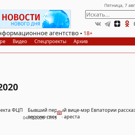
нформационное агентство
18+
ре
Видео
Спецпроекты
Архив
2020
Видео
ъекта ФЦП
Бывший первый вице-мэр Евпатории расска
версию своего ареста
04.12.2020 17:13