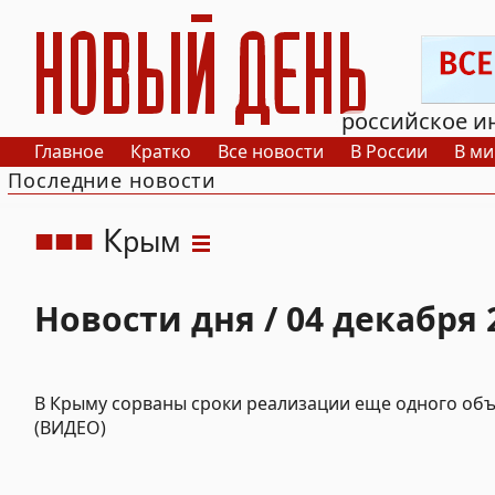
РИА Новый День
российское и
Главное
Кратко
Все новости
В России
В ми
Последние новости
К
рым
Новости дня / 04 декабря 
В Крыму сорваны сроки реализации еще одного об
(ВИДЕО)