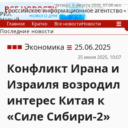
российское информационное агентство
РИА
Новый
Главное
Кратко
Все новости
Новости
День
Последние новости
В России
В мире
Видео
Спецпроекты
Проекты
Архив
Э
кономика
25.06.2025
25 июня 2025, 10:07
Конфликт Ирана и
Израиля возродил
интерес Китая к
«Силе Сибири-2»