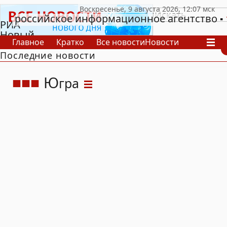
российское информационное агентство
РИА
Новый
Главное
Кратко
Все новости
Новости
День
Последние новости
В России
В мире
Видео
Спецпроекты
Проекты
Архив
Ю
гра