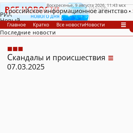
российское информационное агентство
РИА
Новый
Главное
Кратко
Все новости
Новости
День
Последние новости
В России
В мире
Видео
Спецпроекты
Проекты
Архив
С
кандалы и происшествия
07.03.2025