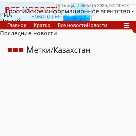
российское информационное агентство
РИА
Новый
Главное
Кратко
Все новости
Новости
День
Последние новости
В России
В мире
Видео
Спецпроекты
Проекты
Архив
М
етки
Казахстан