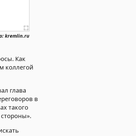
: kremlin.ru
осы. Как
им коллегой
зал глава
ереговоров в
ах такого
 стороны».
искать