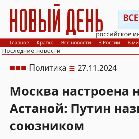
РИА Новый День
российское и
Главное
Кратко
Все новости
В России
В ми
Последние новости
П
олитика
27.11.2024
Москва настроена н
Астаной: Путин на
союзником