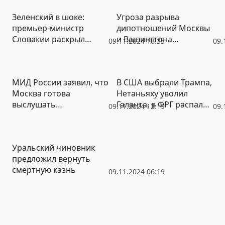
Зеленский в шоке:
Угроза разрыва
премьер-министр
дипотношений Москвы
Словакии раскрыл
и Вашингтона
09.11.2024 18:35
09.
реальную реакцию в
сохраняется – МИД
Киеве на победу Трампа
России
МИД России заявил, что
В США выбрали Трампа,
Москва готова
Нетаньяху уволил
выслушать
Галанта, в ФРГ распался
09.11.2024 12:19
09.
предложения Трампа
«Светофор» – большие
по Украине
итоги недели от РИА
«Новый День»
Уральский чиновник
предложил вернуть
смертную казнь
09.11.2024 06:19