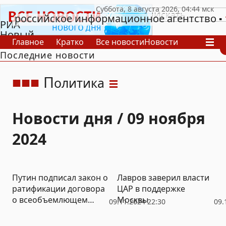
российское информационное агентство
РИА
Новый
Главное
Кратко
Все новости
Новости
День
Последние новости
В России
В мире
Видео
Спецпроекты
Проекты
Архив
П
олитика
Новости дня / 09 ноября
2024
Путин подписал закон о
Лавров заверил власти
ратификации договора
ЦАР в поддержке
о всеобъемлющем
Москвы
09.11.2024 22:30
09.
партнерстве с
Северной Кореей