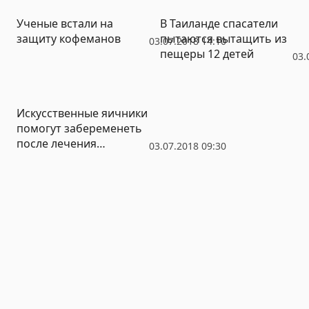
Ученые встали на
В Таиланде спасатели
защиту кофеманов
пытаются вытащить из
03.07.2018 14:10
пещеры 12 детей
03.
Искусственные яичники
помогут забеременеть
после лечения
03.07.2018 09:30
онкологии