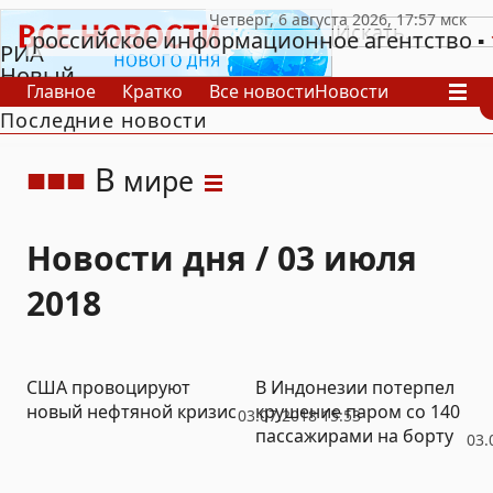
российское информационное агентство
РИА
Новый
Главное
Кратко
Все новости
Новости
День
Последние новости
В России
В мире
Видео
Спецпроекты
Проекты
Архив
В
мире
Новости дня / 03 июля
2018
США провоцируют
В Индонезии потерпел
новый нефтяной кризис
крушение паром со 140
03.07.2018 15:53
пассажирами на борту
03.