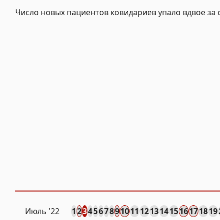
Число новых пациентов ковидариев упало вдвое за 
Июль '22
1
2
3
4
5
6
7
8
9
10
11
12
13
14
15
16
17
18
19