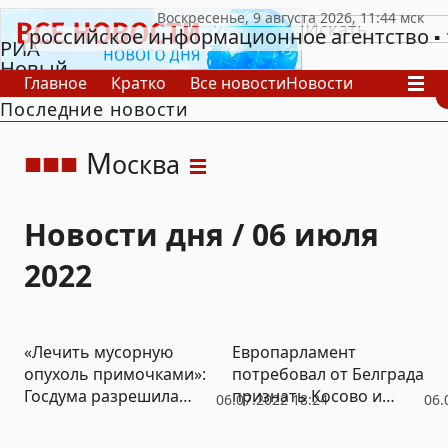
российское информационное агентство
РИА
Новый
Главное
Кратко
Все новости
Новости
День
Последние новости
В России
В мире
Видео
Спецпроекты
Проекты
Архив
М
осква
Новости дня / 06 июля
2022
«Лечить мусорную
Европарламент
опухоль примочками»:
потребовал от Белграда
Госдума разрешила
признать Косово и
06.07.2022 18:24
06.
регионам нанимать
немедленно ввести
операторов ТКО без
санкции против РФ