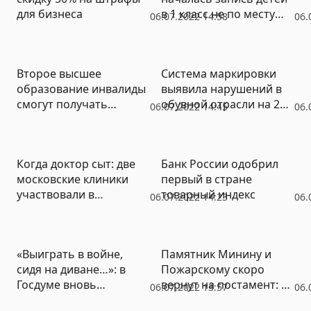
для бизнеса
в 1 класс не по месту
06.07.2022 14:58
06.
регистрации
Второе высшее
Система маркировки
образование инвалиды
выявила нарушений в
смогут получать
обувной отрасли на 25
06.07.2022 14:45
06.
бесплатно – Госдума
млрд рублей
приняла закон
Когда доктор сыт: две
Банк России одобрил
московские клиники
первый в стране
участвовали в
товарный индекс
06.07.2022 14:23
06.
переправке
нелегальных мигрантов
из Средней Азии
«Выиграть в войне,
Памятник Минину и
сидя на диване…»: в
Пожарскому скоро
Госдуме вновь
вернут на постамент: во
06.07.2022 13:57
06.
раскритиковали
время реставрации