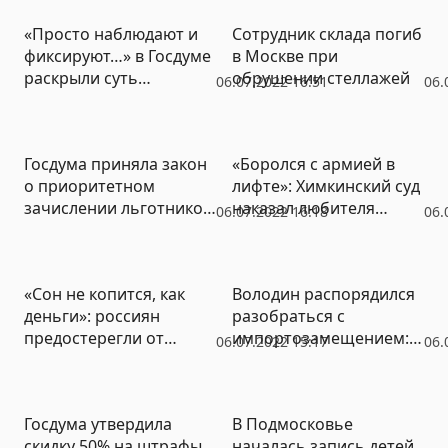
конкурса
«Просто наблюдают и
Сотрудник склада погиб
фиксируют…» в Госдуме
в Москве при
раскрыли суть
обрушении стеллажей
06.07.2022 16:51
06.
«работы» ЦБ и
экономического блока
правительства РФ
Госдума приняла закон
«Боролся с армией в
о приоритетном
лифте»: Химкинский суд
зачислении льготников
наказал любителя
06.07.2022 16:18
06.
в техникумы и колледжи
свастики
«Сон не копится, как
Володин распорядился
деньги»: россиян
разобраться с
предостерегли от
импортозамещением:
06.07.2022 15:17
06.
попыток выспаться
осенью Госдума
впрок
вызовет на ковер
членов правительства
Госдума утвердила
В Подмосковье
РФ
скидку 50% на штрафы
началась запись детей