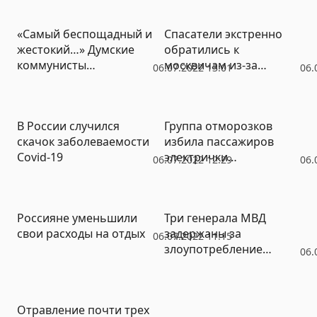
правительство РФ за
вскрылся ранее
медлительность
неизвестный факт
«Самый беспощадный и
Спасатели экстренно
жестокий…» Думские
обратились к
коммунисты
москвичам из-за
06.07.2022 13:01
06.
предупредили о
сильной жары
высокой вероятности
«русского бунта» после
В России случился
Группа отморозков
запрета на митинги
скачок заболеваемости
избила пассажиров
Covid-19
электрички
06.07.2022 12:29
06.
Волоколамск – Москва
Россияне уменьшили
Три генерала МВД
свои расходы на отдых
задержаны за
06.07.2022 11:15
злоупотребление
06.
полномочиями
Отравление почти трех