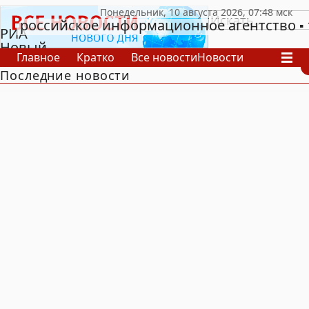
российское информационное агентство
РИА
Новый
Главное
Кратко
Все новости
Новости
День
Последние новости
В России
В мире
Видео
Спецпроекты
Проекты
Архив