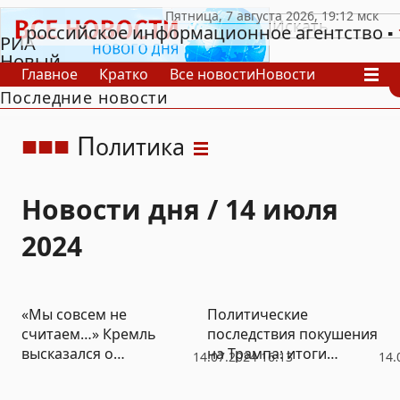
российское информационное агентство
РИА
Новый
Главное
Кратко
Все новости
Новости
День
Последние новости
В России
В мире
Видео
Спецпроекты
Проекты
Архив
П
олитика
Новости дня / 14 июля
2024
«Мы совсем не
Политические
считаем…» Кремль
последствия покушения
высказался о
на Трампа: итоги
14.07.2024 16:13
14.
покушении на Трампа
выборов президента
США стали очевидными