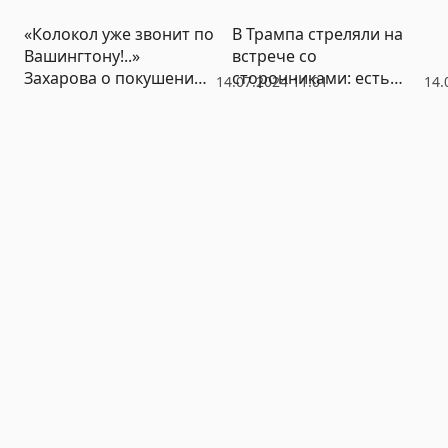
«Колокол уже звонит по
В Трампа стреляли на
Вашингтону!..»
встрече со
Захарова о покушении
сторонниками: есть
14.07.2024 11:01
14.
на Трампа и попытках
убитые и раненые
убить Путина