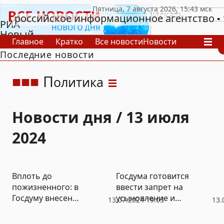
российское информационное агентство
РИА
Новый
Главное
Кратко
Все новости
Новости
День
Последние новости
В России
В мире
Видео
Спецпроекты
Проекты
Архив
П
олитика
Новости дня / 13 июля
2024
Вплоть до
Госдума готовится
пожизненного: в
ввести запрет на
Госдуму внесен
усыновление и
13.07.2024 19:03
13.
законопроект об
опекунство для граждан
ужесточении
зарубежных стран, где