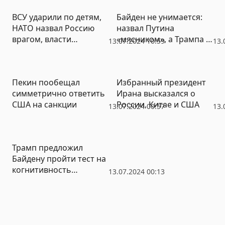
ответственности за
разрешена смена пола
ВСУ ударили по детям,
Байден не унимается:
вооруженный мятеж
НАТО назвал Россию
назвал Путина
врагом, власти
«мясником», а Трампа –
13.07.2024 10:59
13.
продлили семейную
его «собачонкой»
ипотеку – большие
итоги недели от РИА
Пекин пообещал
Избранный президент
«Новый День»
симметрично ответить
Ирана высказался о
США на санкции
России, Китае и США
13.07.2024 00:57
13.
Трамп предложил
Байдену пройти тест на
когнитивность
13.07.2024 00:13
совместно