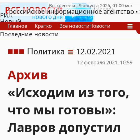
российское информационное агентство
РИА
Новый
Главное
Кратко
Все новости
Новости
День
Последние новости
В России
В мире
Видео
Спецпроекты
Проекты
Архив
П
олитика
12.02.2021
12 февраля 2021, 10:59
Архив
«Исходим из того,
что мы готовы»:
Лавров допустил