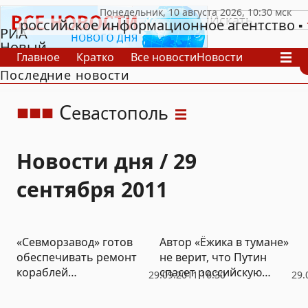
российское информационное агентство
РИА
Новый
Главное
Кратко
Все новости
Новости
День
Последние новости
В России
В мире
Видео
Спецпроекты
Проекты
Архив
С
евастополь
Новости дня / 29
сентября 2011
«Севморзавод» готов
Автор «Ёжика в тумане»
обеспечивать ремонт
не верит, что Путин
кораблей
спасет российскую
29.09.2011 16:30
29.
Черноморского флота
мультипликацию
России