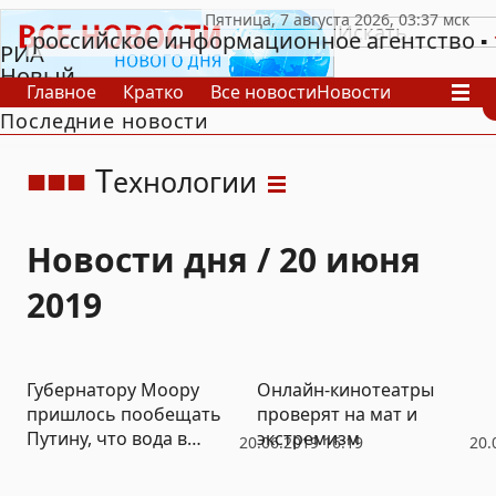
российское информационное агентство
РИА
Новый
Главное
Кратко
Все новости
Новости
День
Последние новости
В России
В мире
Видео
Спецпроекты
Проекты
Архив
Т
ехнологии
Новости дня / 20 июня
2019
Губернатору Моору
Онлайн-кинотеатры
пришлось пообещать
проверят на мат и
Путину, что вода в
экстремизм
20.06.2019 16:19
20.
тюменском селе будет