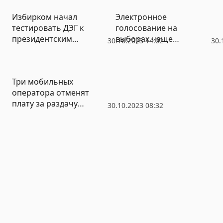
Избирком начал
Электронное
тестировать ДЭГ к
голосование на
президентским
выборах чаще
30.10.2023 14:02
30.
выборам
предпочитают
женщины
Три мобильных
оператора отменят
плату за раздачу
30.10.2023 08:32
интернета с телефона