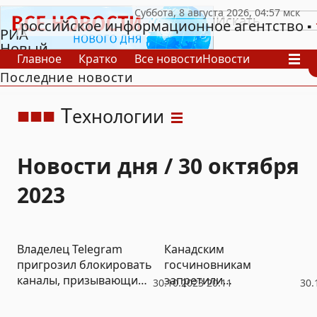
российское информационное агентство
РИА
Новый
Главное
Кратко
Все новости
Новости
День
Последние новости
В России
В мире
Видео
Спецпроекты
Проекты
Архив
Т
ехнологии
Новости дня / 30 октября
2023
Владелец Telegram
Канадским
пригрозил блокировать
госчиновникам
каналы, призывающие к
запретили
30.10.2023 20:11
30.
насилию, как в
пользоваться Kaspersky
Дагестане