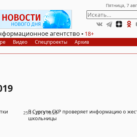
нформационное агентство
18+
ре
Видео
Спецпроекты
Архив
019
тки
В Сургуте СКР проверяет информацию о же
25.11.2019 15:29
школьницы