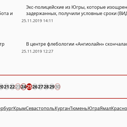
Экс-полицейские из Югры, которые изощре
бота и
задержанных, получили условные сроки (ВИ
25.11.2019 14:11
тр
В центре флебологии «Ангиолайн» скончала
25.11.2019 12:27
20
21
22
23
24
25
26
27
28
29
30
ербург
Крым
Севастополь
Курган
Тюмень
Югра
Ямал
Красно