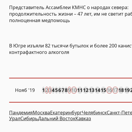
Представитель Ассамблеи КМНС о народах севера:
продолжительность жизни – 47 лет, им не светит ра
полноценная медпомощь
В Югре изъяли 82 тысячи бутылок и более 200 канис
контрафактного алкоголя
Нояб
'19
1
2
3
4
5
6
7
8
9
10
11
12
13
14
15
16
17
18
19
Пандемия
Москва
Екатеринбург
Челябинск
Санкт-Пет
Урал
Сибирь
Дальний Восток
Кавказ