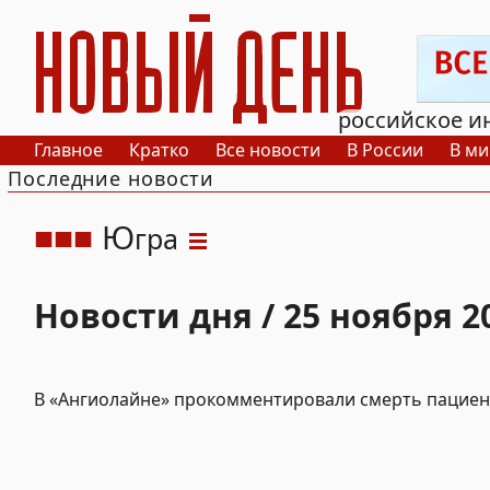
РИА Новый День
российское и
Главное
Кратко
Все новости
В России
В ми
Последние новости
Ю
гра
Новости дня / 25 ноября 2
В «Ангиолайне» прокомментировали смерть пациен