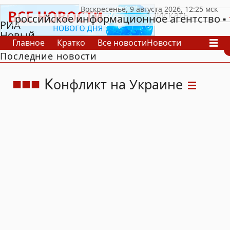
российское информационное агентство
РИА
Новый
Главное
Кратко
Все новости
Новости
День
Последние новости
В России
В мире
Видео
Спецпроекты
Проекты
Архив
К
онфликт на Украине