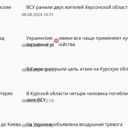
нские
ВСУ ранили двух жителей Херсонской облас
08.08.2024 16:51
Видео
ад
Украинские боевики все чаще применяют к
взрывные устройства
08.08.2024 15:33
В Киеве раскрыли цель атаки на Курскую об
08.08.2024 13:55
терях
В Курской области четыре человека погибли
атак ВСУ
08.08.2024 12:19
 до Киева
На Украине объявлена воздушная тревога
08.08.2024 10:03