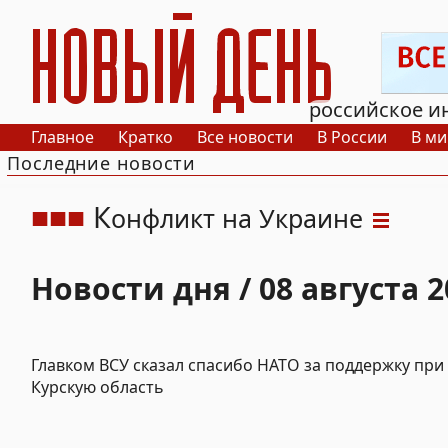
РИА Новый День
российское и
Главное
Кратко
Все новости
В России
В ми
Последние новости
К
онфликт на Украине
Новости дня / 08 августа 2
Главком ВСУ сказал спасибо НАТО за поддержку при 
Курскую область