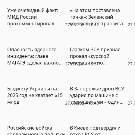
Уже очевидный факт:
«На этом поставлена
МИД России
точка»: Зеленский
прокомментировал
отказался от транзита
27.08.2024 17:41
27.
роль США в атаке на
российского газа в
Курскую область
Европу
Опасность ядерного
Главком ВСУ признал
инцидента: глава
провал «курской
МАГАТЭ сделал важное
операции» по
27.08.2024 16:27
27.
заявление после визита
отвлечению ВС РФ
на Курскую АЭС
Бюджету Украины на
В Запорожье дрон ВСУ
2025 год не хватает $15
ударил по машине с
млрд
тремя детьми – один
27.08.2024 15:48
27.
ребенок убит
Российские войска
В Киеве подтвердили
сорвали новые попытки
отход ВСУ от