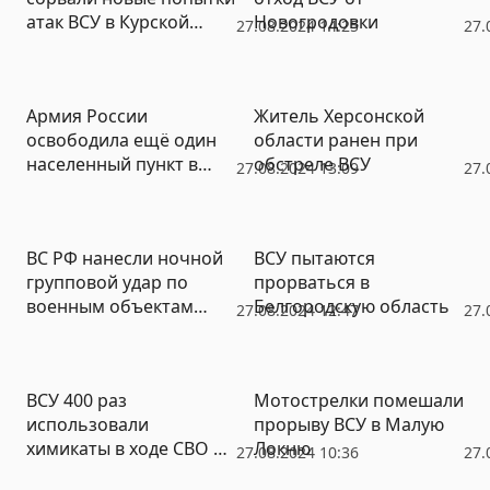
атак ВСУ в Курской
Новогродовки
27.08.2024 14:25
27.
области
Армия России
Житель Херсонской
освободила ещё один
области ранен при
населенный пункт в
обстреле ВСУ
27.08.2024 13:09
27.
ДНР
ВС РФ нанесли ночной
ВСУ пытаются
групповой удар по
прорваться в
военным объектам
Белгородскую область
27.08.2024 12:47
27.
Украины
ВСУ 400 раз
Мотострелки помешали
использовали
прорыву ВСУ в Малую
химикаты в ходе СВО и
Локню
27.08.2024 10:36
27.
готовят новые атаки