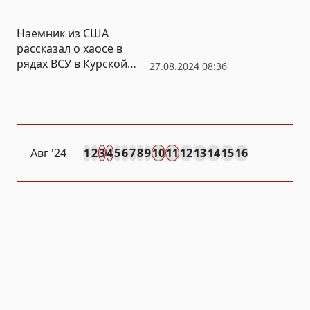
Наемник из США
рассказал о хаосе в
рядах ВСУ в Курской
27.08.2024 08:36
области
Авг
'24
1
2
3
4
5
6
7
8
9
10
11
12
13
14
15
16