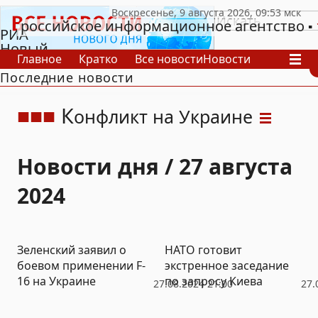
российское информационное агентство
РИА
Новый
Главное
Кратко
Все новости
Новости
День
Последние новости
В России
В мире
Видео
Спецпроекты
Проекты
Архив
К
онфликт на Украине
Новости дня / 27 августа
2024
Зеленский заявил о
НАТО готовит
боевом применении F-
экстренное заседание
16 на Украине
по запросу Киева
27.08.2024 21:00
27.