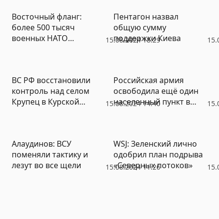
Восточный фланг:
Пентагон назвал
более 500 тысяч
общую сумму
военных НАТО
поддержки Киева
15.08.2024 18:29
15.
приведены в состояние
повышенной
боеготовности
ВС РФ восстановили
Российская армия
контроль над селом
освободила ещё один
Крупец в Курской
населенный пункт в
15.08.2024 14:40
15.
области
ДНР
Алаудинов: ВСУ
WSJ: Зеленский лично
поменяли тактику и
одобрил план подрыва
лезут во все щели
«Северных потоков»
15.08.2024 11:26
15.