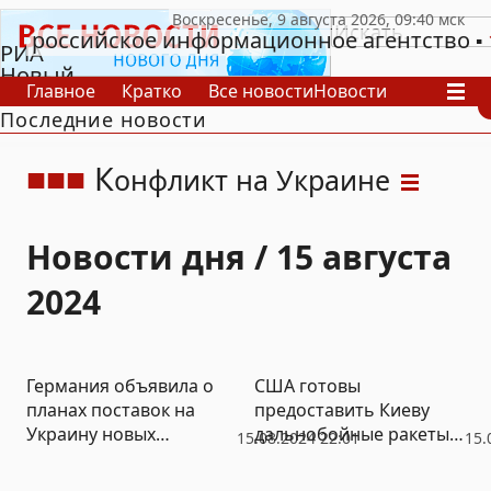
российское информационное агентство
РИА
Новый
Главное
Кратко
Все новости
Новости
День
Последние новости
В России
В мире
Видео
Спецпроекты
Проекты
Архив
К
онфликт на Украине
Новости дня / 15 августа
2024
Германия объявила о
США готовы
планах поставок на
предоставить Киеву
Украину новых
дальнобойные ракеты
15.08.2024 22:01
15.
вооружений
JASSM