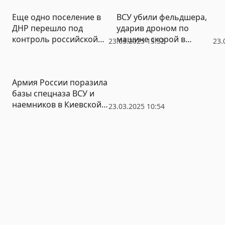
урегулирования на
Еще одно поселение в
ВСУ убили фельдшера,
Украине
ДНР перешло под
ударив дроном по
контроль российской
машине скорой в
23.03.2025 13:52
23.
армии
Запорожской области
Армия России поразила
базы спецназа ВСУ и
наемников в Киевской
23.03.2025 10:54
области