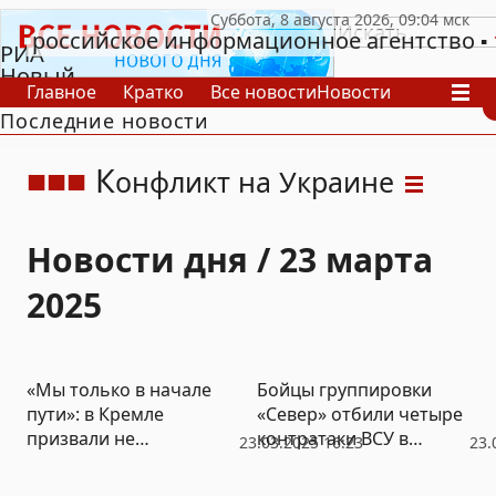
российское информационное агентство
РИА
Новый
Главное
Кратко
Все новости
Новости
День
Последние новости
В России
В мире
Видео
Спецпроекты
Проекты
Архив
К
онфликт на Украине
Новости дня / 23 марта
2025
«Мы только в начале
Бойцы группировки
пути»: в Кремле
«Север» отбили четыре
призвали не
контратаки ВСУ в
23.03.2025 16:23
23.
обольщаться по поводу
Курской области
быстрого