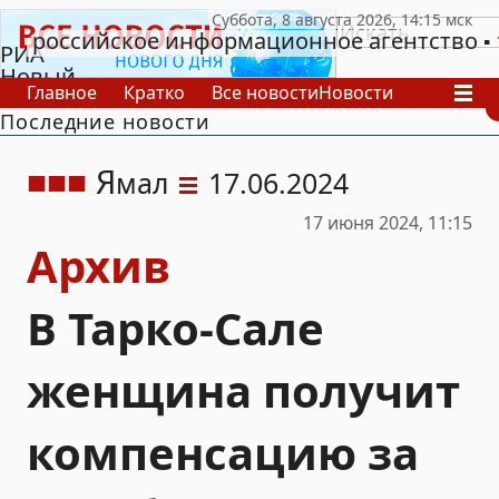
российское информационное агентство
РИА
Новый
Главное
Кратко
Все новости
Новости
День
Последние новости
В России
В мире
Видео
Спецпроекты
Проекты
Архив
Я
мал
17.06.2024
17 июня 2024, 11:15
Архив
В Тарко-Сале
женщина получит
компенсацию за