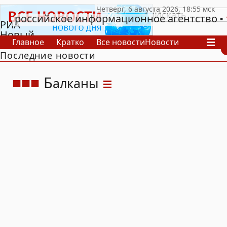
российское информационное агентство
РИА
Новый
Главное
Кратко
Все новости
Новости
День
Последние новости
В России
В мире
Видео
Спецпроекты
Проекты
Архив
Б
алканы