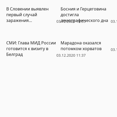
В Словении выявлен
Босния и Герцеговина
первый случай
достигла
заражения
демографического дна
03.12.2020 13:55
03.
коронавирусом у
домашних животных
СМИ: Глава МИД России
Марадона оказался
готовится к визиту в
потомком хорватов
03.
Белград
03.12.2020 11:37