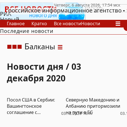
российское информационное агентство
РИА
Новый
Главное
Кратко
Все новости
Новости
День
Последние новости
В России
В мире
Видео
Спецпроекты
Проекты
Архив
Б
алканы
Новости дня / 03
декабря 2020
Посол США в Сербии:
Северную Македонию и
Вашингтонское
Албанию притормозили
соглашение с
на пути в ЕС
03.12.2020 16:47
03.
Белградом останется в
силе