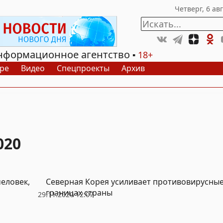
нформационное агентство
18+
ре
Видео
Спецпроекты
Архив
020
человек,
Северная Корея усиливает противовирусны
границах страны
29.11.2020 12:07