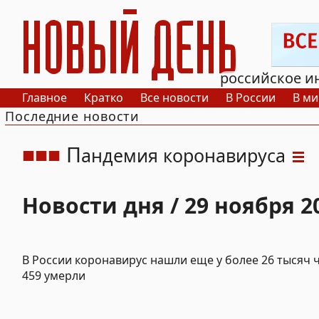
РИА Новый День
российское и
Главное
Кратко
Все новости
В России
В ми
Последние новости
П
андемия коронавируса
Новости дня / 29 ноября 2
В России коронавирус нашли еще у более 26 тысяч 
459 умерли