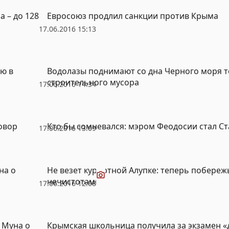
а – до 128
Евросоюз продлил санкции против Крыма
17.06.2016 15:13
ю в
Водолазы поднимают со дна Черного моря 
строительного мусора
17.06.2016 14:34
овор
Кто бы сомневался: мэром Феодосии стал С
17.06.2016 13:09
Видео
на о
Не везет курортной Алупке: теперь побереж
нечистотами
17.06.2016 12:08
 Муна о
Крымская школьница получила за экзамен «