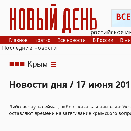
РИА Новый День
российское и
Главное
Кратко
Все новости
В России
В ми
Последние новости
К
рым
Новости дня / 17 июня 201
Либо вернуть сейчас, либо отказаться навсегда: Ук
оставляют времени на затягивание крымского вопр