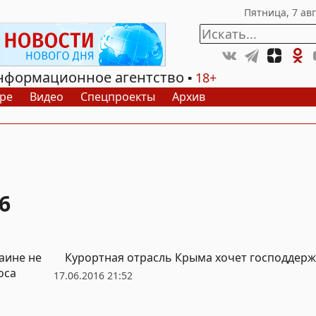
нформационное агентство
18+
ре
Видео
Спецпроекты
Архив
6
раине не
Курортная отрасль Крыма хочет господдер
оса
17.06.2016 21:52