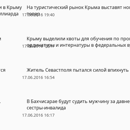
и в Крыму
На туристический рынок Крыма выставят н
иллиарда
товар
17.06.2016 19:40
м
Крыму выделили квоты для обучения по пр
ординатуры и интернатуры в федеральных в
17.06.2016 17:17
тся
Житель Севастполя пытался силой впихнуть
17.06.2016 16:54
…
В Бахчисарае будут судить мужчину за давн
сестры-инвалида
17.06.2016 16:17