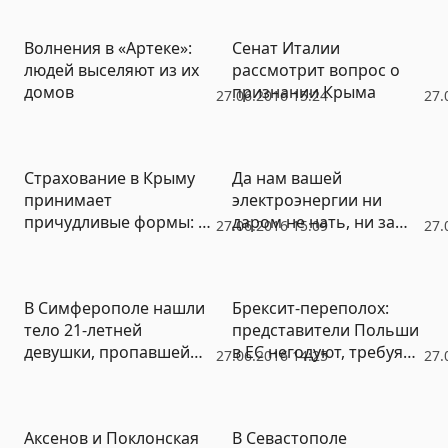
подростоков под
колесами его
Волнения в «Артеке»:
Сенат Италии
внедорожника
людей выселяют из их
рассмотрит вопрос о
домов
признании Крыма
27.06.2016 15:24
27.
Страхование в Крыму
Да нам вашей
принимает
электроэнергии ни
причудливые формы: в
даром не нать, ни за
27.06.2016 15:09
27.
роли страховщиков
деньги не нать:
выступают издатели и
Украина пошла в отказ
авторемонтники
В Симферополе нашли
Брексит-переполох:
тело 21-летней
представители Польши
девушки, пропавшей
в ЕС негодуют, требуя
27.06.2016 14:25
27.
без вести полгода назад
отставок маститых
чиновников Евросоюза
Аксенов и Поклонская
В Севастополе