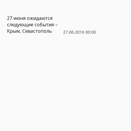
Рады: единственный
свободный спуск к
27 июня ожидаются
морю в Гаспре заливает
следующие события –
канализация
Крым, Севастополь
27.06.2016 00:00