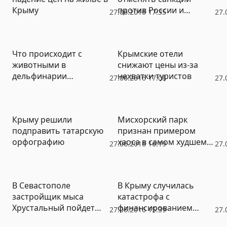
Крыму
против России и
27.06.2016 17:35
27.
признавать Крым
Что происходит с
Крымские отели
животными в
снижают цены из-за
дельфинарии
нехватки туристов
27.06.2016 17:08
27.
предпринимателя
Зубкова и ждать ли
новых смертей?
Крыму решили
Мисхорский парк
Ветеринары не знают
подправить татарскую
признан примером
орфографию
хаоса в самом худшем
27.06.2016 16:19
27.
его понимании
В Севастополе
В Крыму случилась
застройщик мыса
катастрофа с
Хрустальный пойдет
финансированием
27.06.2016 15:39
27.
под суд за гибель двух
медицины катастроф