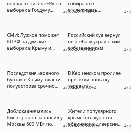
вошли в список «ЕР» на
собираются
выборах в Госдуму,
отслеживать
27.06.2016 13:48
27.
среди выдвинувшихся
прозрачность
по Крыму
получения соцжилья
одномандатников – ни
СМИ: Лужков поможет
Российский суд вернул
одного крымчанина
КПРФ на думских
нефтебазу украинским
выборах в Крыму и
собственникам
27.06.2016 13:25
27.
Севастополе
Последствия «водного
В Керченском проливе
бунта» в Крыму: власти
пресекли попытку
полуострова срочно
терракта
27.06.2016 10:42
27.
занялись
водоснабжением
Доблокадничались:
Жители популярного
Киев срочно запросил у
крымского курорта
Москвы 600 МВт по
обвиняют в диверсии
27.06.2016 08:07
27.
любой цене
депутата украинской