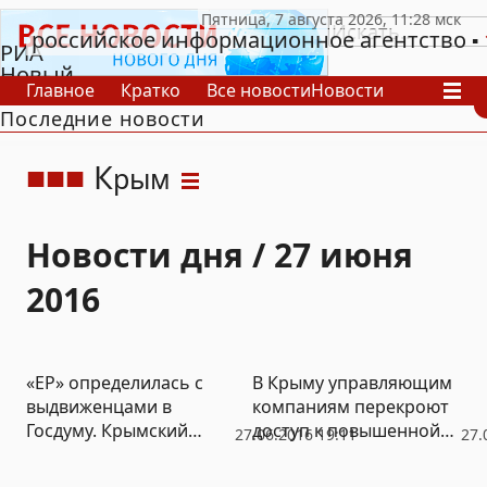
российское информационное агентство
РИА
Новый
Главное
Кратко
Все новости
Новости
День
Последние новости
В России
В мире
Видео
Спецпроекты
Проекты
Архив
К
рым
Новости дня / 27 июня
2016
«ЕР» определилась с
В Крыму управляющим
выдвиженцами в
компаниям перекроют
Госдуму. Крымский
доступ к повышенной
27.06.2016 19:11
27.
список
прибыли