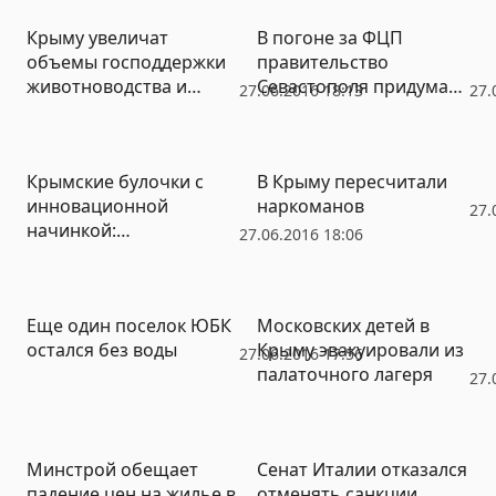
Крыму увеличат
В погоне за ФЦП
объемы господдержки
правительство
животноводства и
Севастополя придумало
27.06.2016 18:13
27.
растениеводства
рискованный план
Крымские булочки с
В Крыму пересчитали
инновационной
наркоманов
27.
начинкой:
27.06.2016 18:06
производители все
чаще заменяют
натурпродукты чем-то
Еще один поселок ЮБК
Московских детей в
«со вкусом»
остался без воды
Крыму эвакуировали из
27.06.2016 17:56
палаточного лагеря
27.
Минстрой обещает
Сенат Италии отказался
падение цен на жилье в
отменять санкции