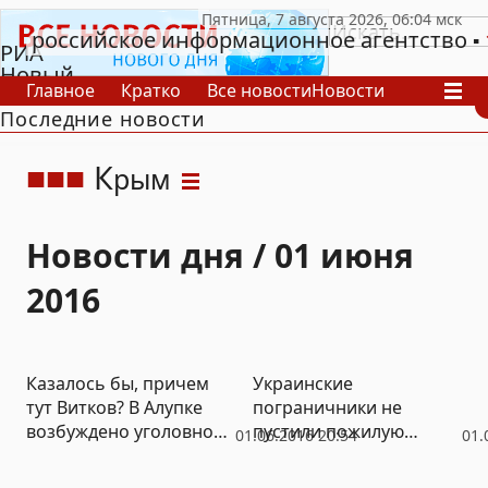
российское информационное агентство
РИА
Новый
Главное
Кратко
Все новости
Новости
День
Последние новости
В России
В мире
Видео
Спецпроекты
Проекты
Архив
К
рым
Новости дня / 01 июня
2016
Казалось бы, причем
Украинские
тут Витков? В Алупке
пограничники не
возбуждено уголовное
пустили пожилую
01.06.2016 20:54
01.
дело по факту слива
гражданку Германии к
мазута в море
дочери