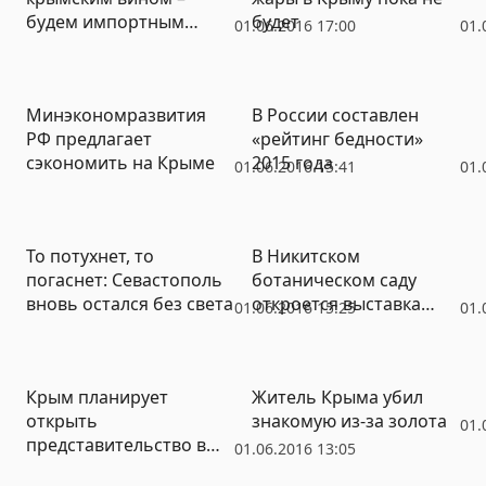
будем импортным
будет
01.06.2016 17:00
01.
пивом: санатории
затариваются выпивкой
и закуской
Минэкономразвития
В России составлен
РФ предлагает
«рейтинг бедности»
сэкономить на Крыме
2015 года
01.06.2016 15:41
01.
То потухнет, то
В Никитском
погаснет: Севастополь
ботаническом саду
вновь остался без света
откроется выставка
01.06.2016 15:25
01.
клематисов-юбиляров
(ФОТО)
Крым планирует
Житель Крыма убил
открыть
знакомую из-за золота
01.
представительство в
01.06.2016 13:05
Германии