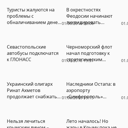
Туристы жалуются на
В окрестностях
проблемы с
Феодосии начинают
обналичиванием денег
ликвидировать
01.06.2016 20:06
01.
в Крыму
последствия оползня
Севастопольские
Черноморский флот
автобусы подключатся
начал подготовку к
к ГЛОНАСС
стратегическим
01.06.2016 19:37
01.
учениям «Кавказ –
2016»
Украинский олигарх
Наследники Остапа: в
Ринат Ахметов
аэропорту
продолжает снабжать
«Симферополь»
01.06.2016 19:15
01.
Крым сталью – и все
установили шлагбаум
довольны
на въезде, но
сэкономили на
Нельзя лечиться
Лето началось! Но
паркоматах
крымским вином –
жары в Крыму пока не