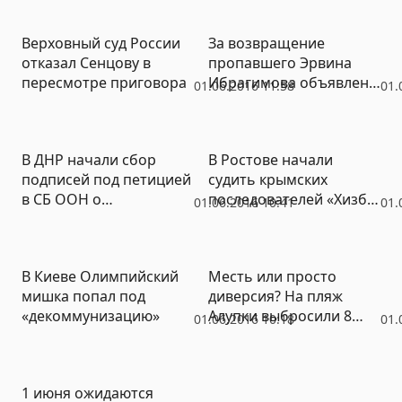
Верховный суд России
За возвращение
отказал Сенцову в
пропавшего Эрвина
пересмотре приговора
Ибрагимова объявлена
01.06.2016 11:58
01.
награда в 1 млн рублей
В ДНР начали сбор
В Ростове начали
подписей под петицией
судить крымских
в СБ ООН о
последователей «Хизб
01.06.2016 10:41
01.
невыполнении Киевом
ут-Тахрир»
«Минска-2»
В Киеве Олимпийский
Месть или просто
мишка попал под
диверсия? На пляж
«декоммунизацию»
Алупки выбросили 8
01.06.2016 10:18
01.
тонн мазута
1 июня ожидаются