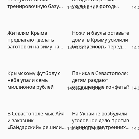
тренировочную базу
ухудшение погоды.
14.09.2016 16:19
14.
для хай-дайвинга
Жителям Крыма
Ножи и баулы оставьте
предлагают делать
дома: в Крыму усилили
заготовки на зиму на
безопасность перед
14.09.2016 15:56
14.
костре
выборами в Госдуму
Крымскому футболу с
Паника в Севастополе:
неба упали семь
детям раздают
миллионов рублей
отравленные конфеты?
14.09.2016 13:45
14.
В Севастополе мыс Айя
На Украине возбудили
и заказник
уголовное дело против
«Байдарский» решили
министра внутренних
14.09.2016 11:30
14.
вернуть в
дел Авакова