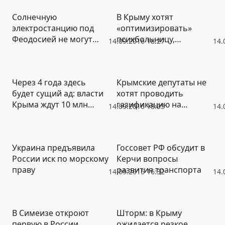
Солнечную
В Крыму хотят
электростанцию под
«оптимизировать»
Феодосией не могут
психбольницу,
14.09.2016 18:27
14.
подключить к сети
распустив половину
пациентов по домам
Через 4 года здесь
Крымские депутаты не
будет сущий ад: власти
хотят проводить
Крыма ждут 10 млн
газификацию на
14.09.2016 18:05
14.
туристов после 2019
условиях концессии
года
Украина предъявила
Госсовет РФ обсудит в
России иск по морскому
Керчи вопросы
праву
развития транспорта
14.09.2016 16:32
14.
В Симеизе откроют
Шторм: в Крыму
первую в России
ожидается резкое