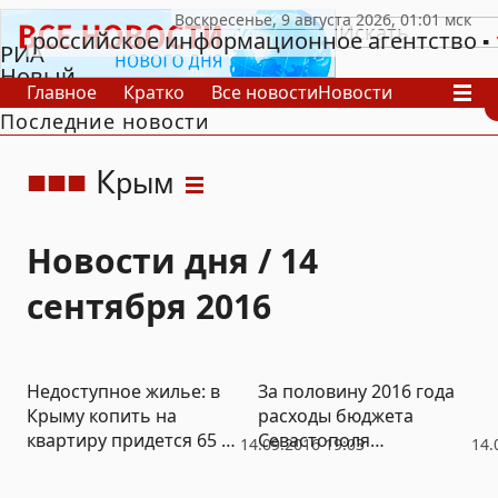
российское информационное агентство
РИА
Новый
Главное
Кратко
Все новости
Новости
День
Последние новости
В России
В мире
Видео
Спецпроекты
Проекты
Архив
К
рым
Новости дня / 14
сентября 2016
Недоступное жилье: в
За половину 2016 года
Крыму копить на
расходы бюджета
квартиру придется 65 –
Севастополя
14.09.2016 19:03
14.
100 лет
исполнены лишь на
четверть