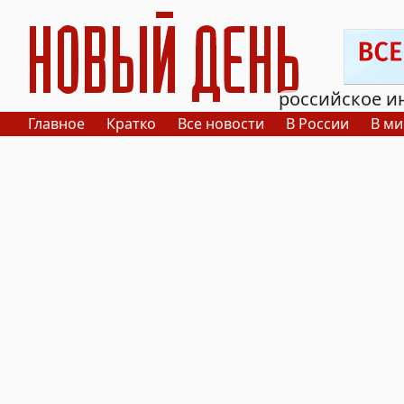
РИА Новый День
российское и
Главное
Кратко
Все новости
В России
В ми