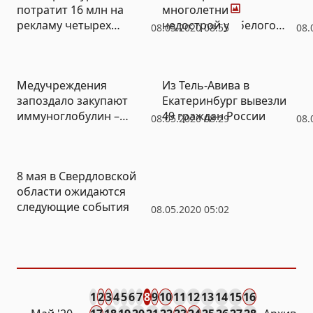
потратит 16 млн на
многолетний
рекламу четырех
недострой у «белого
08.05.2020 08:55
08.
мероприятий
дома»
Медучреждения
Из Тель-Авива в
запоздало закупают
Екатеринбург вывезли
иммуноглобулин –
49 граждан России
08.05.2020 08:29
08.
число покусанных
клещами растет, а
прививку не поставить
8 мая в Свердловской
области ожидаются
следующие события
08.05.2020 05:02
1
2
3
4
5
6
7
8
9
10
11
12
13
14
15
16