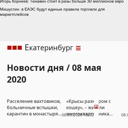
Е
катеринбург
Новости дня / 08 мая
2020
Фото
Расселение вахтовиков,
«Крысы размером с
больничные вспышки,
кошку», – жители
карантин в монастырях:
многоквартирника
08.05.2020 15:52
08.
как регионы воюют с
жалуются на нашествие
Covid-19 и к чему это
грызунов (ФОТО,