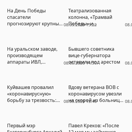
приводит
ВИДЕО)
На День Победы
Театрализованная
(ИНФОГРАФИКА)
спасатели
колонна, «Трамвай
прогнозируют крупные
Победы» и
08.05.2020 15:22
08.
лесные пожары и
праздничный салют –
развитие половодья
как пройдет 9 Мая на
самоизоляции
На уральском заводе,
Бывшего советника
производящем
вице-губернатора
аппараты ИВЛ,
оставили под арестом
08.05.2020 14:50
08.
сменился гендиректор
Куйвашев провалил
Вдову ветерана ВОВ с
«коронавирусную»
коронавирусом увезли
борьбу за трезвость:
на скорой из больницы
08.05.2020 13:46
08.
статистика
и высадили под окнами
дома
Первый мэр
Павел Креков: «После
Екатеринбурга Аркадий
12 мая мы займемся