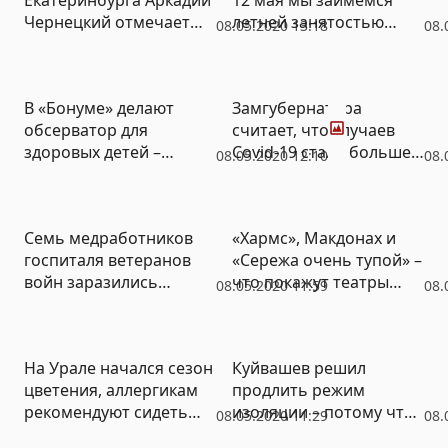
Чернецкий отмечает
летней занятостью
08.05.2020 13:18
08.
70-летний юбилей
подростков»
Фото
В «Бонуме» делают
Замгубернатора
обсерватор для
считает, что случаев
здоровых детей –
Covid-19 стало больше
08.05.2020 12:10
08.
больные не могут
из-за свадеб и поездок
дождаться операций
за город
(ДОКУМЕНТ)
Семь медработников
«Хармс», Макдонах и
госпиталя ветеранов
«Сережа очень тупой» –
войн заразились
что покажут театры
08.05.2020 11:59
08.
коронавирусом
Екатеринбурга после
открытия
На Урале начался сезон
Куйвашев решил
цветения, аллергикам
продлить режим
рекомендуют сидеть
изоляции – потому что
08.05.2020 11:29
08.
дома с закрытыми
люди не носят маски