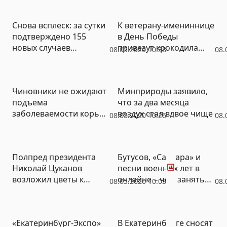
окнами
Снова всплеск: за сутки
К ветерану-имениннице
подтверждено 155
в День Победы
новых случаев
привезут крокодила
08.05.2020 10:38
08.
заражения Covid-19
Гену
Чиновники не ожидают
Минприроды заявило,
подъема
что за два месяца
заболеваемости корью,
воздух стал вдвое чище
08.05.2020 10:26
08.
краснухой, дифтерией и
коклюшем из-за
запрета вакцинации
Фото
Полпред президента
Бутусов, «Сансара» и
Николай Цуканов
песни военных лет в
возложил цветы к
онлайне – чем заняться
08.05.2020 10:03
08.
памятнику маршалу
в праздничные
Жукову (ФОТО)
выходные
Фото
«Екатеринбург-Экспо»
В Екатеринбурге сносят