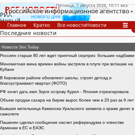
российское информационное агентство
РИА
Новый
Главное
Кратко
Все новости
Новости
День
Последние новости
В России
В мире
Видео
Спецпроекты
Проекты
Архив