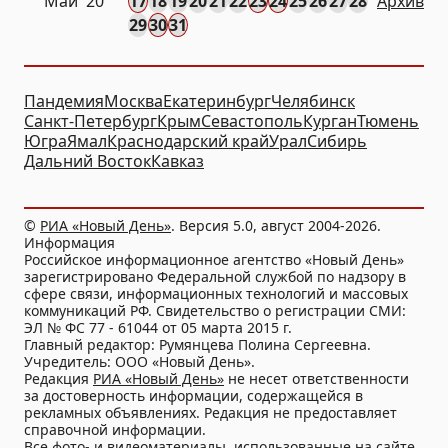
Май '20
17
18
19
20
21
22
23
24
25
26
27
28
Архив
29
30
31
Пандемия
Москва
Екатеринбург
Челябинск
Санкт-Петербург
Крым
Севастополь
Курган
Тюмень
Югра
Ямал
Краснодарский край
Урал
Сибирь
Дальний Восток
Кавказ
©
РИА «Новый День»
. Версия 5.0, август 2004-2026.
Информация
Российское информационное агентство «Новый День»
зарегистрировано Федеральной службой по надзору в
сфере связи, информационных технологий и массовых
коммуникаций РФ. Свидетельство о регистрации СМИ:
ЭЛ № ФС 77 - 61044 от 05 марта 2015 г.
Главный редактор: Румянцева Полина Сергеевна.
Учредитель: ООО «Новый День».
Редакция
РИА «Новый День»
не несет ответственности
за достоверность информации, содержащейся в
рекламных объявлениях. Редакция не предоставляет
справочной информации.
Все фото- и видеоматериалы, использованные на сайте