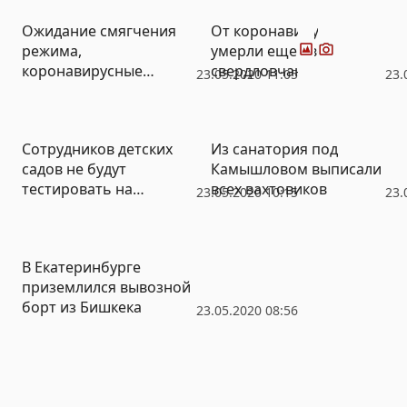
Фото
Видео
Ожидание смягчения
От коронавируса
режима,
умерли еще двое
коронавирусные
свердловчан
23.05.2020 11:05
23.
смерти и заявления
чиновников: итоги
недели от РИА «Новый
Сотрудников детских
Из санатория под
День» (ФОТО, ВИДЕО)
садов не будут
Камышловом выписали
тестировать на
всех вахтовиков
23.05.2020 10:15
23.
коронавирус
В Екатеринбурге
приземлился вывозной
борт из Бишкека
23.05.2020 08:56