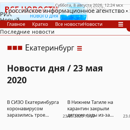
российское информационное агентство
РИА
Новый
Главное
Кратко
Все новости
Новости
День
Последние новости
В России
В мире
Видео
Спецпроекты
Проекты
Архив
Е
катеринбург
Новости дня / 23 мая
2020
В СИЗО Екатеринбурга
В Нижнем Тагиле на
коронавирусом
карантин закрыли
заразились трое
детские сады из-за
23.05.2020 15:27
23.
сотрудников и семеро
коронавируса у
арестантов
сотрудника