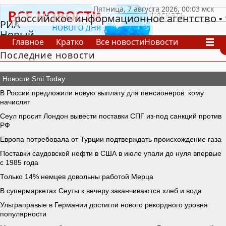
российское информационное агентство
РИА
Новый
Главное
Кратко
Все новости
Новости
День
Последние новости
В России
В мире
Видео
Спецпроекты
Проекты
Архив