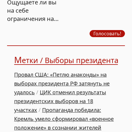
Ощущаете ли вы
на себе
ограничения на
продажу бензина?
Голосовать!
М
етки / Выборы президента РФ 
Провал США: «Петлю анаконды» на
выборах президента РФ затянуть не
удалось
/
ЦИК отменил результаты
президентских выборов на 18
участках
/
Пропаганда победила:
Кремль умело сформировал «военное
положение» в сознании жителей