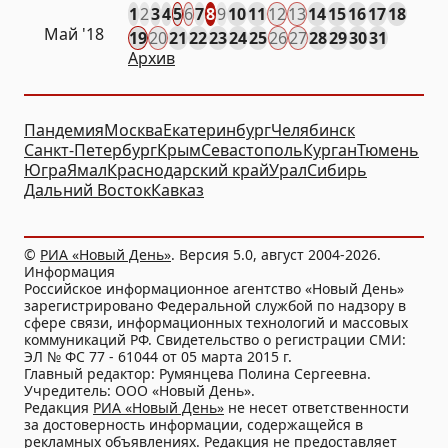
1
2
3
4
5
6
7
8
9
10
11
12
13
14
15
16
17
18
Май '18
19
20
21
22
23
24
25
26
27
28
29
30
31
Архив
Пандемия
Москва
Екатеринбург
Челябинск
Санкт-Петербург
Крым
Севастополь
Курган
Тюмень
Югра
Ямал
Краснодарский край
Урал
Сибирь
Дальний Восток
Кавказ
©
РИА «Новый День»
. Версия 5.0, август 2004-2026.
Информация
Российское информационное агентство «Новый День»
зарегистрировано Федеральной службой по надзору в
сфере связи, информационных технологий и массовых
коммуникаций РФ. Свидетельство о регистрации СМИ:
ЭЛ № ФС 77 - 61044 от 05 марта 2015 г.
Главный редактор: Румянцева Полина Сергеевна.
Учредитель: ООО «Новый День».
Редакция
РИА «Новый День»
не несет ответственности
за достоверность информации, содержащейся в
рекламных объявлениях. Редакция не предоставляет