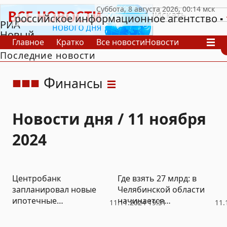
российское информационное агентство
РИА
Новый
Главное
Кратко
Все новости
Новости
День
Последние новости
В России
В мире
Видео
Спецпроекты
Проекты
Архив
Ф
инансы
Новости дня / 11 ноября
2024
Центробанк
Где взять 27 млрд: в
запланировал новые
Челябинской области
ипотечные
начинается
11.11.2024 19:51
11.
ограничения
общественное
обсуждение бюджета