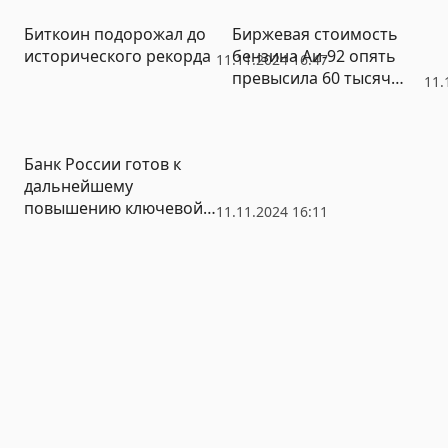
Биткоин подорожал до
Биржевая стоимость
исторического рекорда
бензина Аи-92 опять
11.11.2024 16:47
превысила 60 тысяч
11.
рублей за тонну
Банк России готов к
дальнейшему
повышению ключевой
11.11.2024 16:11
ставки