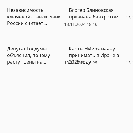
Независимость
Блогер Блиновская
ключевой ставки: Банк
признана банкротом
13.
России считает
13.11.2024 18:16
опасным
согласовывать
решения с
Депутат Госдумы
Карты «Мир» начнут
правительством РФ
объяснил, почему
принимать в Иране в
растут цены на
2025 году
13.11.2024 16:25
13.
продукты