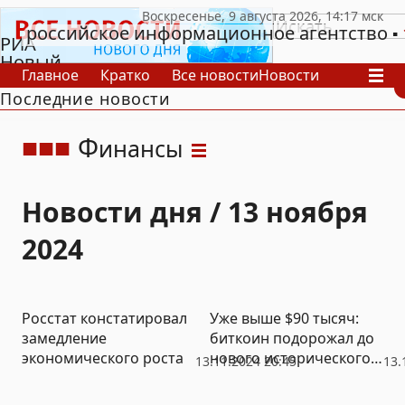
российское информационное агентство
РИА
Новый
Главное
Кратко
Все новости
Новости
День
Последние новости
В России
В мире
Видео
Спецпроекты
Проекты
Архив
Ф
инансы
Новости дня / 13 ноября
2024
Росстат констатировал
Уже выше $90 тысяч:
замедление
биткоин подорожал до
экономического роста
нового исторического
13.11.2024 20:45
13.
рекорда