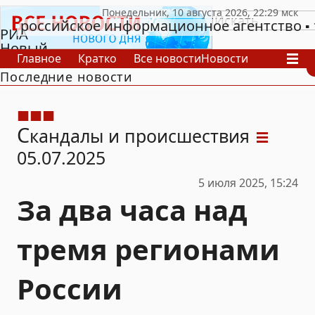
российское информационное агентство
РИА
Новый
Главное
Кратко
Все новости
Новости
День
Последние новости
В России
В мире
Видео
Спецпроекты
Проекты
Архив
С
кандалы и происшествия
05.07.2025
5 июля 2025, 15:24
За два часа над
тремя регионами
России