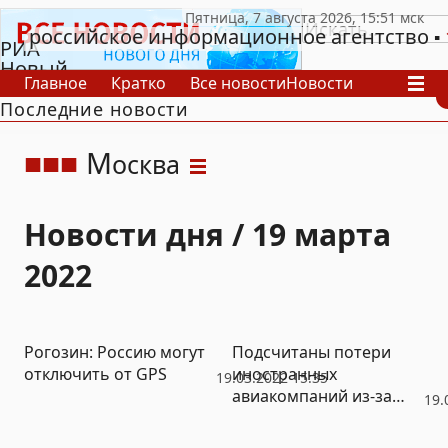
российское информационное агентство
РИА
Новый
Главное
Кратко
Все новости
Новости
День
Последние новости
В России
В мире
Видео
Спецпроекты
Проекты
Архив
М
осква
Новости дня / 19 марта
2022
Рогозин: Россию могут
Подсчитаны потери
отключить от GPS
иностранных
19.03.2022 15:35
авиакомпаний из-за
19.
облета России