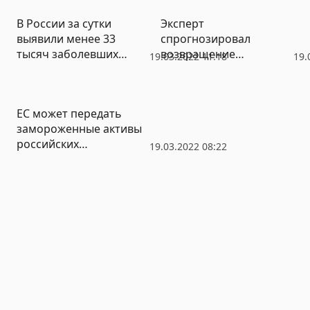
В России за сутки
Эксперт
выявили менее 33
спрогнозировал
тысяч заболевших
возвращение
19.03.2022 11:18
19.
коронавирусом
иностранных компаний
в Россию к лету
ЕС может передать
замороженные активы
российских
19.03.2022 08:22
бизнесменов Украине