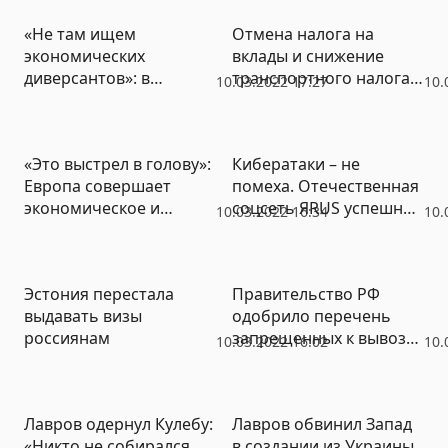
«Не там ищем
Отмена налога на
экономических
вклады и снижение
диверсантов»: в
транспортного налога:
10.03.2022 17:27
10.
Госдуме назвали
правительство РФ
реальную причину
внесло в Госдуму
роста цен в России
законопроект
«Это выстрел в голову»:
Кибератаки – не
Европа совершает
помеха. Отечественная
экономическое и
соцсеть ЯRUS успешно
10.03.2022 16:34
10.
политическое харакири
противостоит
западным хакерам
Эстония перестала
Правительство РФ
выдавать визы
одобрило перечень
россиянам
запрещенных к вывозу
10.03.2022 16:02
10.
из страны товаров
Лавров одернул Кулебу:
Лавров обвинил Запад
«Никто не собирался
в создании из Украины