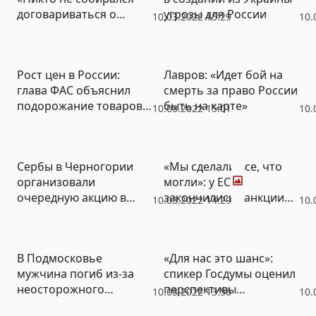
договариваться о
угрозы для России
10.03.2022 15:29
10.
прекращении огня»
Рост цен в России:
Лавров: «Идет бой на
глава ФАС объяснил
смерть за право России
подорожание товаров
быть на карте»
10.03.2022 15:01
10.
импортной
составляющей и
повышением курса
Фото
Сербы в Черногории
«Мы сделали все, что
рубля
организовали
могли»: у ЕС
очередную акцию в
закончились санкции
10.03.2022 14:29
10.
поддержку России
против России
В Подмосковье
«Для нас это шанс»:
мужчина погиб из-за
спикер Госдумы оценил
неосторожного
перспективы
10.03.2022 13:56
10.
обращения с
российской экономики