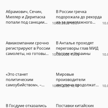
пистолетом
Абрамович, Сечин,
В России гречка
Миллер и Дерипаска
подорожала до рекорда
попали под санкции
из-за ажиотажного
10.03.2022 13:31
10.
Британии
спроса
Авиакомпании срочно
В Анталье проходят
регистрируют в России
переговоры глав МИД
самолеты, но готовы
России и Украины
10.03.2022 13:09
10.
отдать часть
лизингодателям
«Это станет
Мировые
политическим
производители
самоубийством», –
инсулина продолжат
10.03.2022 12:49
10.
спикер сербского
поставки в Россию
парламента о санкциях
против России
В Госдуме отказались
Поставки китайских