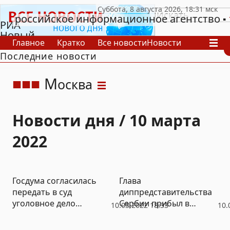
российское информационное агентство
РИА
Новый
Главное
Кратко
Все новости
Новости
День
Последние новости
В России
В мире
Видео
Спецпроекты
Проекты
Архив
М
осква
Новости дня / 10 марта
2022
Госдума согласилась
Глава
передать в суд
диппредставительства
уголовное дело
Сербии прибыл в
10.03.2022 18:33
10.
депутата Рашкина
Москву