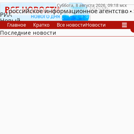
российское информационное агентство
РИА
Новый
Главное
Кратко
Все новости
Новости
День
Последние новости
В России
В мире
Видео
Спецпроекты
Проекты
Архив