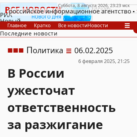
российское информационное агентство
РИА
Новый
Главное
Кратко
Все новости
Новости
День
Последние новости
В России
В мире
Видео
Спецпроекты
Проекты
Архив
П
олитика
06.02.2025
6 февраля 2025, 21:25
В России
ужесточат
ответственность
за разжигание