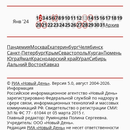
1
2
3
4
5
6
7
8
9
10
11
12
13
14
15
16
17
18
19
Янв
'24
20
21
22
23
24
25
26
27
28
29
30
31
Архив
Пандемия
Москва
Екатеринбург
Челябинск
Санкт-Петербург
Крым
Севастополь
Курган
Тюмень
Югра
Ямал
Краснодарский край
Урал
Сибирь
Дальний Восток
Кавказ
©
РИА «Новый День»
. Версия 5.0, август 2004-2026.
Информация
Российское информационное агентство «Новый День»
зарегистрировано Федеральной службой по надзору в
сфере связи, информационных технологий и массовых
коммуникаций РФ. Свидетельство о регистрации СМИ:
ЭЛ № ФС 77 - 61044 от 05 марта 2015 г.
Главный редактор: Румянцева Полина Сергеевна.
Учредитель: ООО «Новый День».
Редакция
РИА «Новый День»
не несет ответственности