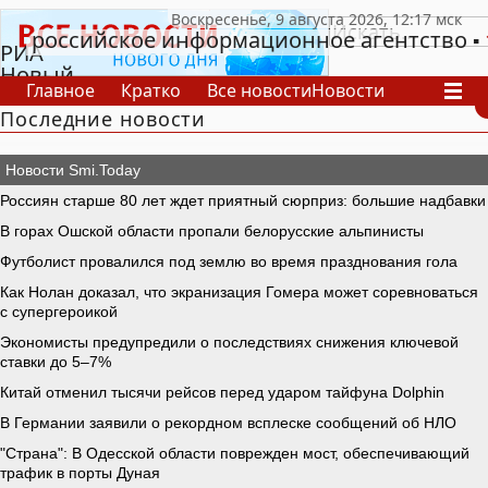
российское информационное агентство
РИА
Новый
Главное
Кратко
Все новости
Новости
День
Последние новости
В России
В мире
Видео
Спецпроекты
Проекты
Архив