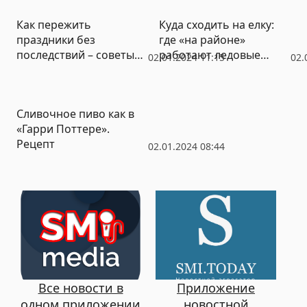
увековечивания памяти
Как пережить
Куда сходить на елку:
Евгения Пригожина
праздники без
где «на районе»
последствий – советы
работают ледовые
02.01.2024 11:15
02.
диетологов
городки
Сливочное пиво как в
«Гарри Поттере».
Рецепт
02.01.2024 08:44
Все новости в
Приложение
одном приложении
новостной