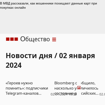
О
бщество
Новости дня / 02 января
2024
Фото
«Героев нужно
Bloomberg сообщило,
помнить»: подписчики
насколько увеличилось
Telegram-каналов
состояние российских
02.01.2024 18:39
02.
заявили о
миллиардеров
необходимости