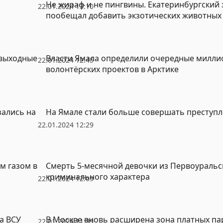
Не жираф и не пингвины. Екатеринбургский
22.01.2024 13:10
пообещал добавить экзотических животных
 выходные
Власти Ямала определили очередные милли
22.01.2024 12:45
волонтёрских проектов в Арктике
зались на
На Ямале стали больше совершать преступле
22.01.2024 12:29
м газом в
Смерть 5-месячной девочки из Первоуральс
криминального характера
22.01.2024 12:09
а ВСУ
В Москве вновь расширена зона платных па
22.01.2024 11:39