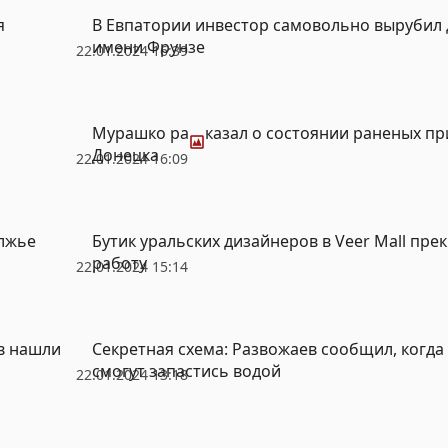
я
В Евпатории инвестор самовольно вырубил 
имени Фрунзе
22.01.2024 16:39
Фото
Мурашко рассказал о состоянии раненых пр
Донецка
22.01.2024 16:09
олжье
Бутик уральских дизайнеров в Veer Mall пре
работу
22.01.2024 15:14
в нашли
Секретная схема: Развожаев сообщил, когд
смогут запастись водой
22.01.2024 13:18