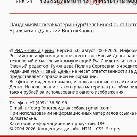
Янв
'24
1
2
3
4
5
6
7
8
9
10
11
12
13
14
15
16
17
18
19
20
Пандемия
Москва
Екатеринбург
Челябинск
Санкт-Пет
Урал
Сибирь
Дальний Восток
Кавказ
©
РИА «Новый День»
. Версия 5.0, август 2004-2026. Инфор
Российское информационное агентство «Новый День» заре
технологий и массовых коммуникаций РФ. Свидетельство о 
Главный редактор: Румянцева Полина Сергеевна. Учредит
Редакция
РИА «Новый День»
не несет ответственности за 
предоставляет справочной информации.
Все фото- и видеоматериалы, использованные на сайте 
День». Использование такого рода материала (в любом виде
тысяч рублей за использование одного изображения.
Телефон: +7 (499) 136-80-96
E-mail: urfoorg (енотовидная собака) gmail.com
При использовании информационных материалов ссылка 
обязательна.
Категория информационной продукции: 18+
© 2004-2026. Концепция, дизайн, HTML, CSS, Scripts