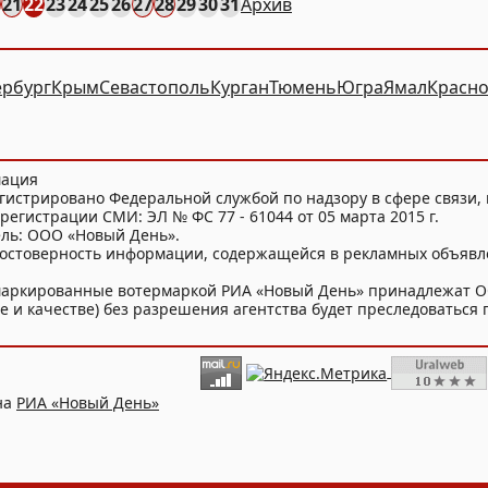
21
22
23
24
25
26
27
28
29
30
31
Архив
ербург
Крым
Севастополь
Курган
Тюмень
Югра
Ямал
Красно
мация
гистрировано Федеральной службой по надзору в сфере связи
регистрации СМИ: ЭЛ № ФС 77 - 61044 от 05 марта 2015 г.
ель: ООО «Новый День».
достоверность информации, содержащейся в рекламных объявл
и маркированные вотермаркой РИА «Новый День» принадлежат 
 и качестве) без разрешения агентства будет преследоваться п
на
РИА «Новый День»