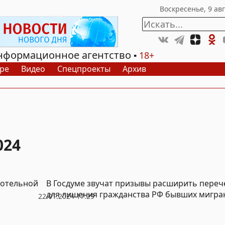
нформационное агентство
18+
ре
Видео
Спецпроекты
Архив
024
котельной
В Госдуме звучат призывы расширить пере
для лишения гражданства РФ бывших мигра
22.01.2024 17:29