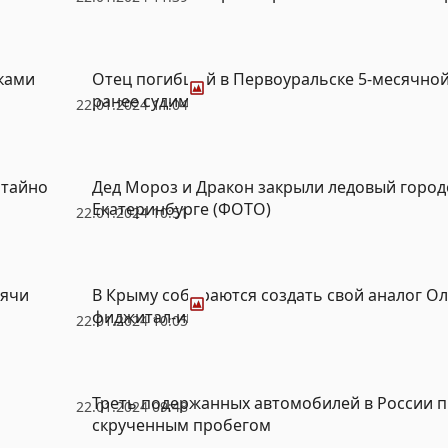
Фото
ками
Отец погибшей в Первоуральске 5-месячной
ранее судим
22.01.2024 11:04
 тайно
Дед Мороз и Дракон закрыли ледовый город
Екатеринбурге (ФОТО)
22.01.2024 10:51
Фото
сячи
В Крыму собираются создать свой аналог О
фиджитал-игр
22.01.2024 10:05
Треть подержанных автомобилей в России п
22.01.2024 09:48
скрученным пробегом