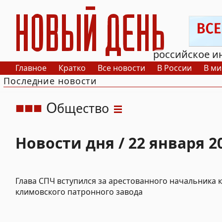
РИА Новый День
российское и
Главное
Кратко
Все новости
В России
В ми
Последние новости
О
бщество
Новости дня / 22 января 2
Глава СПЧ вступился за арестованного начальника 
климовского патронного завода