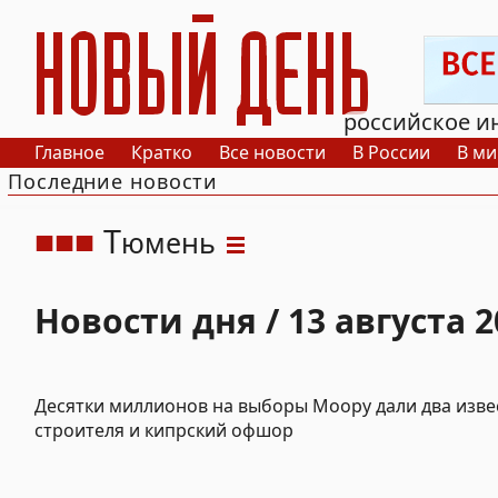
РИА Новый День
российское и
Главное
Кратко
Все новости
В России
В ми
Последние новости
Т
юмень
Новости дня / 13 августа 2
Десятки миллионов на выборы Моору дали два изве
строителя и кипрский офшор