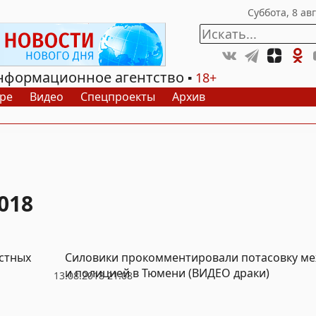
нформационное агентство
18+
ре
Видео
Спецпроекты
Архив
018
стных
Силовики прокомментировали потасовку ме
и полицией в Тюмени (ВИДЕО драки)
13.08.2018 21:08