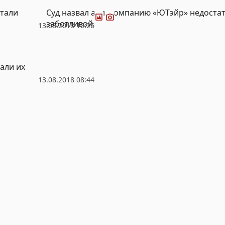
Фото
Видео
ятали
Суд назвал авиакомпанию «ЮТэйр» недоста
заботливой
13.08.2018 10:26
али их
13.08.2018 08:44