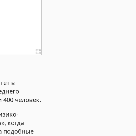
тет в
еднего
 400 человек.
изико-
», когда
на подобные