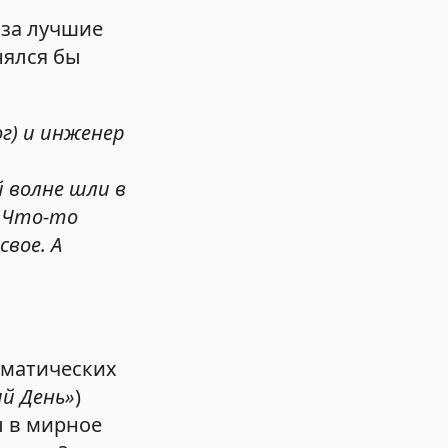
 за лучшие
нялся бы
ог) и инженер
 волне шли в
 «Что-то
свое. А
ематических
ый День»
)
ы в мирное