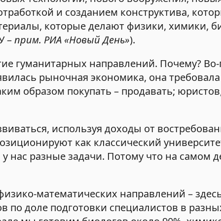
 отработкой и созданием конструктива, кото
териалы, которые делают физики, химики, би
У –
прим. РИА «Новый День»
).
итие гуманитарных направлений. Почему? Во
явилась рыночная экономика, она требовала
аким образом покупать – продавать; юристов
звиваться, используя доходы от востребова
позиционируют как классический университе
у нас разные задачи. Потому что на самом д
, физико-математических направлений – здес
в по доле подготовки специалистов в разных