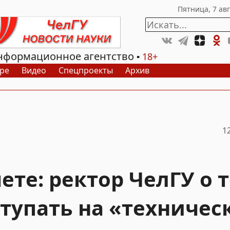
нформационное агентство
18+
ре
Видео
Спецпроекты
Архив
1
ете: ректор ЧелГУ о 
ступать на «техничес