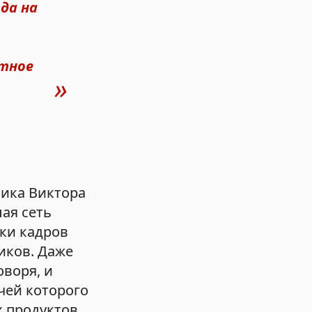
да на
етное
мика Виктора
ая сеть
ки кадров
иков. Даже
оворя, и
чей которого
 продуктов,