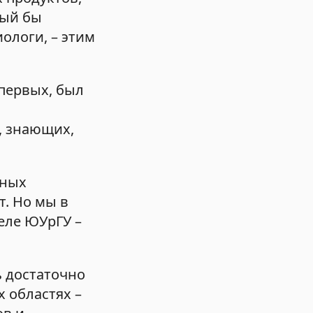
рый бы
ологи, – этим
-первых, был
, знающих,
нных
т. Но мы в
еле ЮУрГУ –
ь достаточно
 областях –