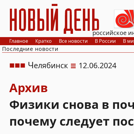
РИА Новый День
российское и
Главное
Кратко
Все новости
В России
В ми
Последние новости
Ч
елябинск
12.06.2024
Архив
Физики снова в поч
почему следует по