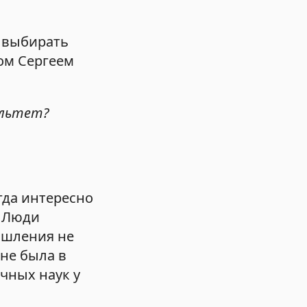
т выбирать
ом Сергеем
ультет?
гда интересно
. Люди
мышления не
мне была в
очных наук у