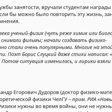
ужбы занятости, вручали студентам награды
если бы можно было повторить эту жизнь, за
омнения.
 века ученый-физик (чуть реже химик или биол
, снимали фильмы; начали создавать физико-
о стали очень популярными. Многие на этой
ти. Поэт Борис Слуцкий даже стихи написал:
. Потом ситуация изменилась, и лирики взяли 
ксандр Егорович Дудоров (доктор физико-мат
еоретической физики ЧелГУ –
прим. РИА «Нов
 Физики нужны во время войны, они не нужн