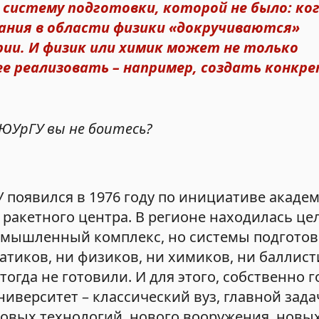
систему подготовки, которой не было: ког
ания в области физики «докручиваются»
ии. И физик или химик может не только
ее реализовать – например, создать конкр
 ЮУрГУ вы не боитесь?
 появился в 1976 году по инициативе акаде
ракетного центра. В регионе находилась цел
омышленный комплекс, но системы подготов
матиков, ни физиков, ни химиков, ни баллист
огда не готовили. И для этого, собственно г
иверситет – классический вуз, главной зада
овых технологий, нового вооружения, новых