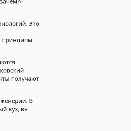
 зачем?»
хнологий. Это
Но принципы
аются
сковский
енты получают
нженерии. В
ый вуз, вы