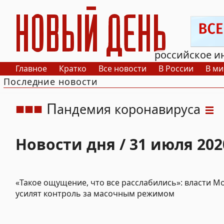
РИА Новый День
российское и
Главное
Кратко
Все новости
В России
В ми
Последние новости
П
андемия коронавируса
Новости дня / 31 июля 202
«Такое ощущение, что все расслабились»: власти М
усилят контроль за масочным режимом