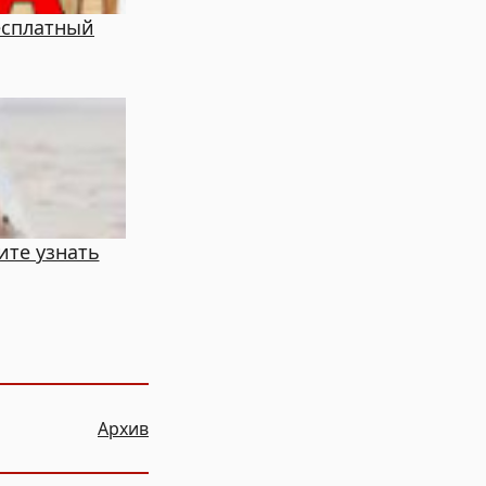
есплатный
ите узнать
Архив