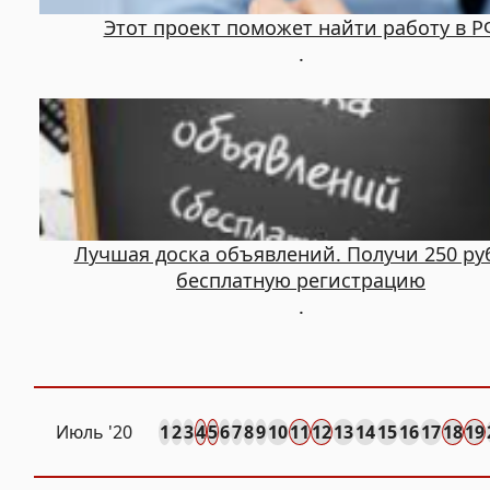
Этот проект поможет найти работу в Р
.
Лучшая доска объявлений. Получи 250 руб
бесплатную регистрацию
.
Июль '20
1
2
3
4
5
6
7
8
9
10
11
12
13
14
15
16
17
18
19