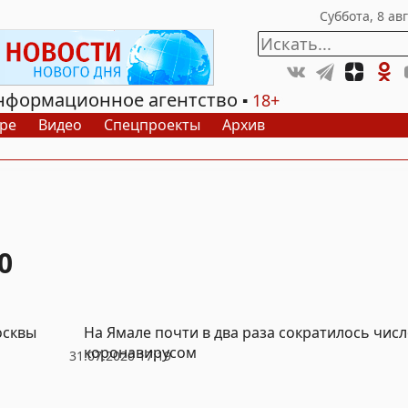
нформационное агентство
18+
ре
Видео
Спецпроекты
Архив
0
осквы
На Ямале почти в два раза сократилось чис
коронавирусом
31.07.2020 17:19