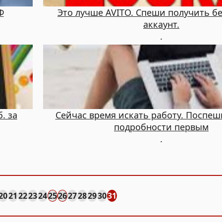
Ф
Это лучше AVITO. Спеши получить б
аккаунт.
.
. за
Сейчас время искать работу. Поспеш
подробности первым
.
20
21
22
23
24
25
26
27
28
29
30
31