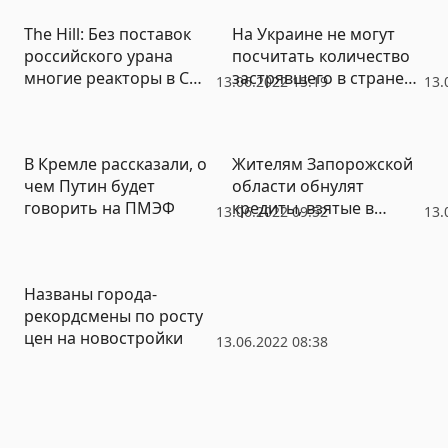
The Hill: Без поставок
На Украине не могут
российского урана
посчитать количество
многие реакторы в США
застрявшего в стране
13.06.2022 15:19
13.
встанут
зерна
В Кремле рассказали, о
Жителям Запорожской
чем Путин будет
области обнулят
говорить на ПМЭФ
кредиты, взятые в
13.06.2022 09:52
13.
банках Украины
Названы города-
рекордсмены по росту
цен на новостройки
13.06.2022 08:38