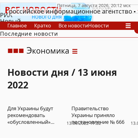
российское информационное агентство
РИА
Новый
Главное
Кратко
Все новости
Новости
День
Последние новости
В России
В мире
Видео
Спецпроекты
Проекты
Архив
Э
кономика
Новости дня / 13 июня
2022
Для Украины будут
Правительство
рекомендовать
Украины приняло
«обусловленный»
постановление № 666
13.06.2022 17:22
13.
статус кандидата в ЕС