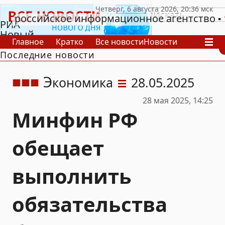
российское информационное агентство
РИА
Новый
Главное
Кратко
Все новости
Новости
День
Последние новости
В России
В мире
Видео
Спецпроекты
Проекты
Архив
Э
кономика
28.05.2025
28 мая 2025, 14:25
Минфин РФ
обещает
выполнить
обязательства