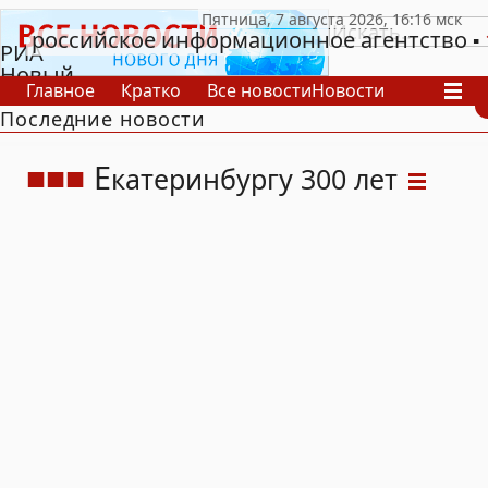
российское информационное агентство
РИА
Новый
Главное
Кратко
Все новости
Новости
День
Последние новости
В России
В мире
Видео
Спецпроекты
Проекты
Архив
Е
катеринбургу 300 лет